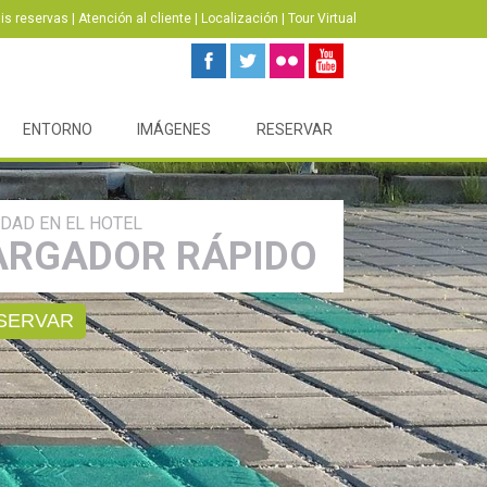
is reservas
|
Atención al cliente
|
Localización
|
Tour Virtual
ENTORNO
IMÁGENES
RESERVAR
DAD EN EL HOTEL
ARGADOR RÁPIDO
SERVAR