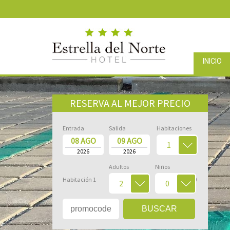
INICIO
Pausar
RESERVA AL MEJOR PRECIO
Entrada
Salida
Habitaciones
08 AGO
09 AGO
1
2026
2026
Adultos
Niños
(2-12 años)
Habitación 1
2
0
BUSCAR