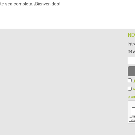
te sea completa. ¡Bienvenidos!
NE
Int
new
H
A
prom