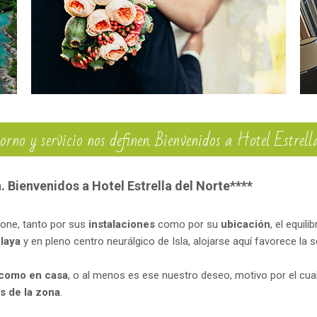
orno y servicio nos definen. Bienvenidos a Hotel Estrell
. Bienvenidos a Hotel Estrella del Norte****
one, tanto por sus
instalaciones
como por su
ubicación
, el equil
laya
y en pleno centro neurálgico de Isla, alojarse aquí favorece la
r como en casa
, o al menos es ese nuestro deseo, motivo por el cu
os de la zona
.